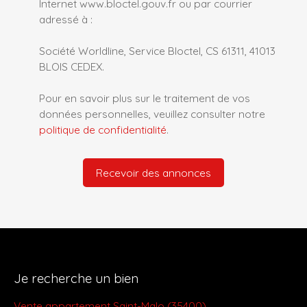
Internet www.bloctel.gouv.fr ou par courrier
adressé à :
Société Worldline, Service Bloctel, CS 61311, 41013
BLOIS CEDEX.
Pour en savoir plus sur le traitement de vos
données personnelles, veuillez consulter notre
politique de confidentialité
.
Recevoir des annonces
Je recherche un bien
Vente appartement Saint-Malo (35400)