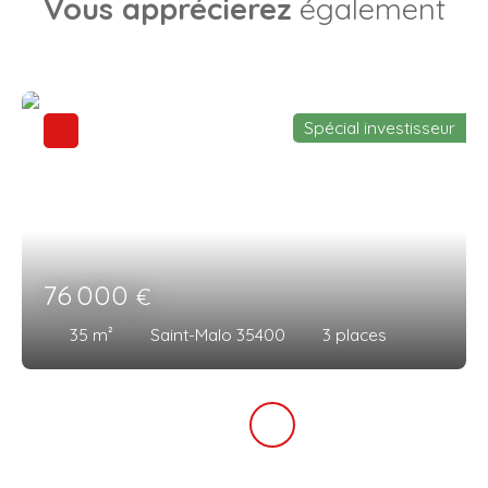
Vous apprécierez
également
Spécial investisseur
76 000
€
35
m²
Saint-Malo 35400
3
places