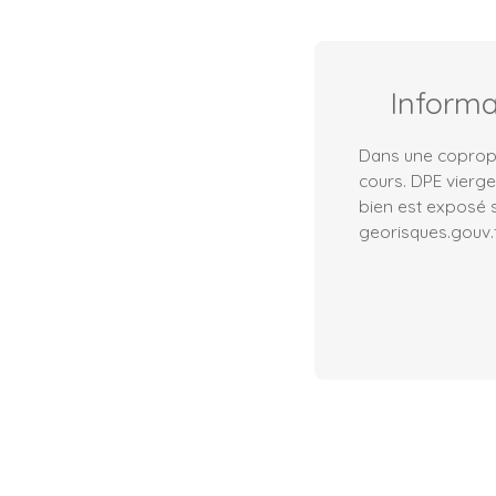
Inform
Dans une copropr
cours. DPE vierge
bien est exposé s
georisques.gouv.f