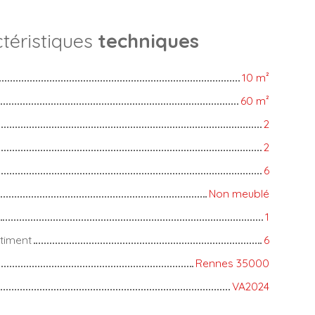
téristiques
techniques
10
m²
60
m²
2
2
6
Non meublé
1
timent
6
Rennes 35000
VA2024