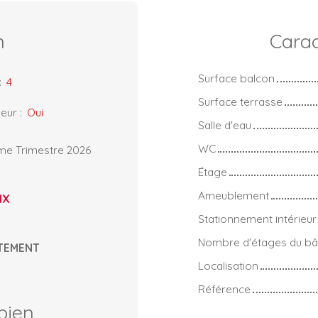
n
Carac
Surface balcon
:
4
Surface terrasse
eur
:
Oui
Salle d'eau
WC
ème Trimestre 2026
Étage
Ameublement
IX
Stationnement intérieur
Nombre d'étages du bâ
TEMENT
Localisation
Référence
bien