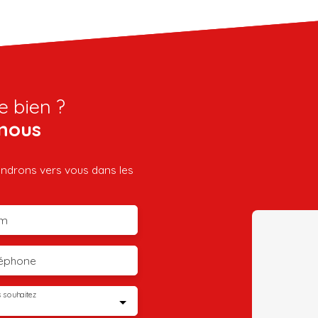
e bien ?
nous
iendrons vers vous dans les
m
léphone
 souhaitez