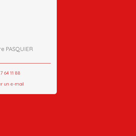
re PASQUIER
7 64 11 88
r un e-mail