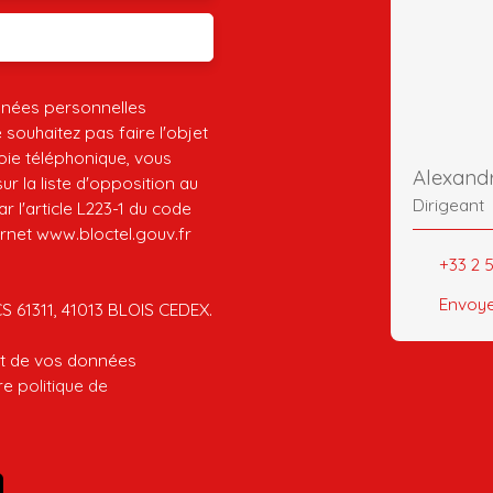
nnées personnelles
ouhaitez pas faire l'objet
ie téléphonique, vous
Alexand
r la liste d'opposition au
Dirigeant
 l'article L223-1 du code
ernet www.bloctel.gouv.fr
+33 2 5
Envoye
CS 61311, 41013 BLOIS CEDEX.
ent de vos données
tre
politique de